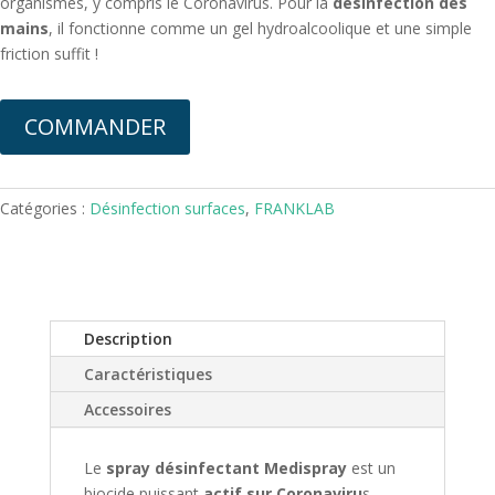
organismes, y compris le Coronavirus. Pour la
désinfection des
mains
, il fonctionne comme un gel hydroalcoolique et une simple
friction suffit !
COMMANDER
Catégories :
Désinfection surfaces
,
FRANKLAB
Description
Caractéristiques
Accessoires
Le
spray désinfectant Medispray
est un
biocide puissant
actif sur Coronaviru
s,